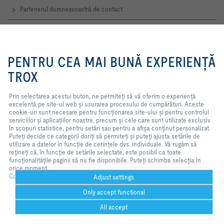
Partenerul dumneavoastră de contact
Notificarea online a defecţiunilor
Prin selectarea acestui buton, ne
permiteți să vă oferim o
PENTRU CEA MAI BUNĂ EXPERIENȚĂ
Contacte de Service
experiență excelentă pe site-ul
web și usurarea procesului de
TROX
TROX AUSTRIA + CEE GmbH
cumpărături. Aceste cookie-uri
Reprezentanţa România
sunt necesare pentru
Prin selectarea acestui buton, ne permiteți să vă oferim o experiență
Contact
funcționarea site-ului și pentru
excelentă pe site-ul web și usurarea procesului de cumpărături. Aceste
controlul serviciilor și aplicațiilor
cookie-uri sunt necesare pentru funcționarea site-ului și pentru controlul
noastre, precum și cele care sunt
TROX ÎN REŢEAUA WEB SOCIALĂ
serviciilor și aplicațiilor noastre, precum și cele care sunt utilizate exclusiv
utilizate exclusiv în scopuri
în scopuri statistice, pentru setări sau pentru a afișa conținut personalizat.
statistice, pentru setări sau pentru
Puteți decide ce categorii doriți să permiteți și puteți ajusta setările de
a afișa conținut personalizat.
utilizare a datelor în funcție de cerințele dvs. individuale. Vă rugăm să
Puteți decide ce categorii doriți să
rețineți că, în funcție de setările selectate, este posibil ca toate
permiteți și puteți ajusta setările
Pagina de start
Contacte
Imprimare
Livrare şi termeni de plată
funcționalitățile paginii să nu fie disponibile. Puteți schimba selecția în
de utilizare a datelor în funcție de
orice moment.
cerințele dvs. individuale. Vă
Confidenţialitate
Renunţare
2026 © TROX AUSTRIA + CEE GmbH
Confidenţialitate
rugăm să rețineți că, în funcție de
Adjust settings
setările selectate, este posibil ca
Only accept functional
toate funcționalitățile paginii să nu
fie disponibile. Puteți schimba
All accept
selecția în orice moment.
Help Desk
imprimare
Cookie settings
favorite
partajare
contact
PDF
trox bei 