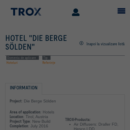
HOTEL "DIE BERGE
înapoi la vizualizare listă
SÖLDEN"
Domeniu de aplicare
Tip
Hoteluri
Referinţe
INFORMATION
Project
:
Die Berge Sölden
Area of application
:
Hotels
Location
:
Tirol, Austria
TROX-Products:
Project Type
:
New Build
Air Diffusers: Draller FD,
Completion
:
July 2016
Hesco LDD