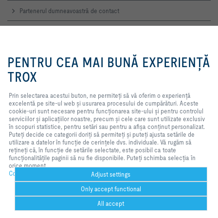
Partenerul dumneavoastră de contact
Notificarea online a defecţiunilor
Prin selectarea acestui buton, ne
permiteți să vă oferim o
PENTRU CEA MAI BUNĂ EXPERIENȚĂ
Contacte de Service
experiență excelentă pe site-ul
web și usurarea procesului de
TROX
TROX AUSTRIA + CEE GmbH
cumpărături. Aceste cookie-uri
Reprezentanţa România
sunt necesare pentru
Contact
Prin selectarea acestui buton, ne permiteți să vă oferim o experiență
funcționarea site-ului și pentru
excelentă pe site-ul web și usurarea procesului de cumpărături. Aceste
controlul serviciilor și aplicațiilor
cookie-uri sunt necesare pentru funcționarea site-ului și pentru controlul
noastre, precum și cele care sunt
TROX ÎN REŢEAUA WEB SOCIALĂ
serviciilor și aplicațiilor noastre, precum și cele care sunt utilizate exclusiv
utilizate exclusiv în scopuri
în scopuri statistice, pentru setări sau pentru a afișa conținut personalizat.
statistice, pentru setări sau pentru
Puteți decide ce categorii doriți să permiteți și puteți ajusta setările de
a afișa conținut personalizat.
utilizare a datelor în funcție de cerințele dvs. individuale. Vă rugăm să
Puteți decide ce categorii doriți să
rețineți că, în funcție de setările selectate, este posibil ca toate
permiteți și puteți ajusta setările
Pagina de start
Contacte
Imprimare
Livrare şi termeni de plată
funcționalitățile paginii să nu fie disponibile. Puteți schimba selecția în
de utilizare a datelor în funcție de
orice moment.
cerințele dvs. individuale. Vă
Confidenţialitate
Renunţare
2026 © TROX AUSTRIA + CEE GmbH
Confidenţialitate
rugăm să rețineți că, în funcție de
Adjust settings
setările selectate, este posibil ca
Only accept functional
toate funcționalitățile paginii să nu
fie disponibile. Puteți schimba
All accept
selecția în orice moment.
Help Desk
imprimare
Cookie settings
favorite
partajare
contact
PDF