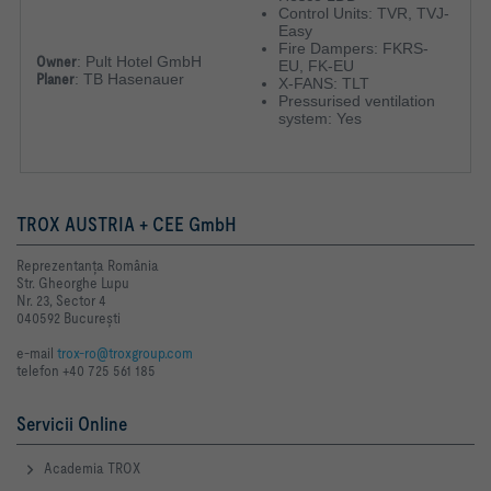
Control Units: TVR, TVJ-
Easy
Fire Dampers: FKRS-
Owner
:
Pult Hotel GmbH
EU, FK-EU
Planer
:
TB Hasenauer
X-FANS: TLT
Pressurised ventilation
system: Yes
TROX AUSTRIA + CEE GmbH
Reprezentanţa România
Str. Gheorghe Lupu
Nr. 23, Sector 4
040592 Bucureşti
e-mail
trox-ro@troxgroup.com
telefon +40 725 561 185
Servicii Online
Academia TROX