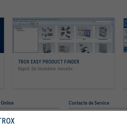
TROX EASY PRODUCT FINDER
Rapid. De încredere. Inovativ.
i Online
Contacte de Service
TROX AUSTRIA + CEE GmbH
emia TROX
Reprezentanţa România
TROX
Contact
Prin selectarea acestui buton, ne permiteți să vă oferim o experiență excele
enerul dumneavoastră de contact