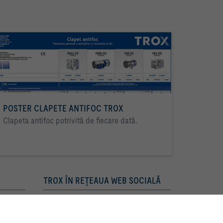
POSTER CLAPETE ANTIFOC TROX
Clapeta antifoc potrivită de fiecare dată.
TROX ÎN REŢEAUA WEB SOCIALĂ
ntă pe site-ul web și usurarea