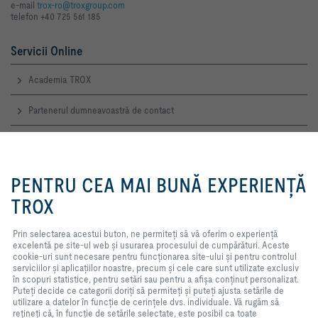
e-mail
trox-ro@troxgroup.com
telefon +40 725 561 185
Servicii Online
Academia TROX
Partenerul dumneavoastră de contact
Notificarea online a defecţiunilor
Prin selectarea acestui buton, ne
permiteți să vă oferim o
PENTRU CEA MAI BUNĂ EXPERIENȚĂ
Contacte de Service
experiență excelentă pe site-ul
web și usurarea procesului de
TROX
TROX AUSTRIA + CEE GmbH
cumpărături. Aceste cookie-uri
Reprezentanţa România
sunt necesare pentru
Prin selectarea acestui buton, ne permiteți să vă oferim o experiență
Contact
funcționarea site-ului și pentru
excelentă pe site-ul web și usurarea procesului de cumpărături. Aceste
controlul serviciilor și aplicațiilor
cookie-uri sunt necesare pentru funcționarea site-ului și pentru controlul
noastre, precum și cele care sunt
TROX ÎN REŢEAUA WEB SOCIALĂ
serviciilor și aplicațiilor noastre, precum și cele care sunt utilizate exclusiv
utilizate exclusiv în scopuri
în scopuri statistice, pentru setări sau pentru a afișa conținut personalizat.
statistice, pentru setări sau pentru
Puteți decide ce categorii doriți să permiteți și puteți ajusta setările de
a afișa conținut personalizat.
utilizare a datelor în funcție de cerințele dvs. individuale. Vă rugăm să
Puteți decide ce categorii doriți să
rețineți că, în funcție de setările selectate, este posibil ca toate
permiteți și puteți ajusta setările