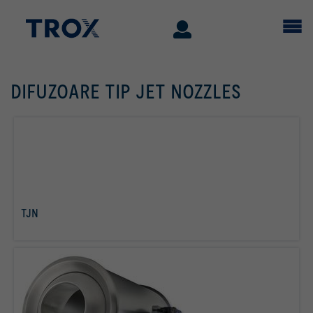
DIFUZOARE TIP JET NOZZLES
citiţi
mai
TJN
multe