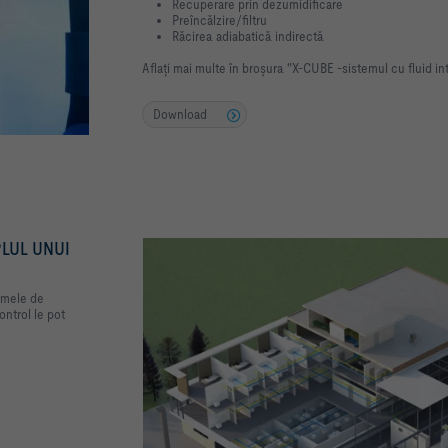
Recuperare prin dezumidificare
Preîncălzire/filtru
Răcirea adiabatică indirectă
Aflați mai multe în broșura "X-CUBE -sistemul cu fluid in
Download
PLUL UNUI
emele de
ontrol le pot