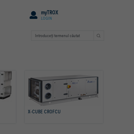
myTROX
LOGIN
X-CUBE CROFCU
citiţi mai multe