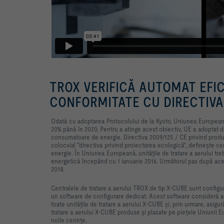
TROX VERIFICĂ AUTOMAT EFIC
CONFORMITATE CU DIRECTIVA
Odată cu adoptarea Protocolului de la Kyoto, Uniunea Europeană
20% până în 2020. Pentru a atinge acest obiectiv, UE a adoptat d
consumatoare de energie. Directiva 2009/125 / CE privind pro
colocvial "directiva privind proiectarea ecologică", definește 
energie. În Uniunea Europeană, unitățile de tratare a aerului tre
energetică începând cu 1 ianuarie 2016. Următorul pas după aceas
2018.
Centralele de tratare a aerului TROX de tip X-CUBE sunt configura
un software de configurare dedicat. Acest software consideră a
toate unitățile de tratare a aerului X-CUBE și, prin urmare, asigu
tratare a aerului X-CUBE produse și plasate pe piețele Uniunii 
noile cerințe.