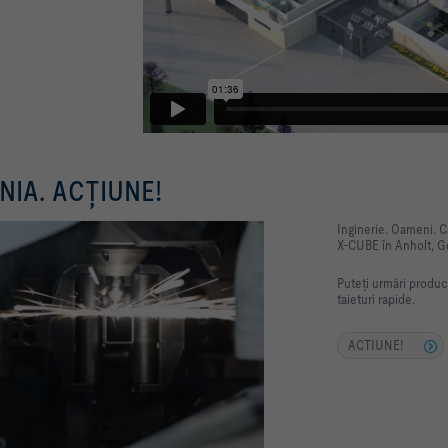
NIA. ACȚIUNE!
Inginerie. Oameni. C
X-CUBE în Anholt, Ger
Puteți urmări produc
taieturi rapide.
ACTIUNE!