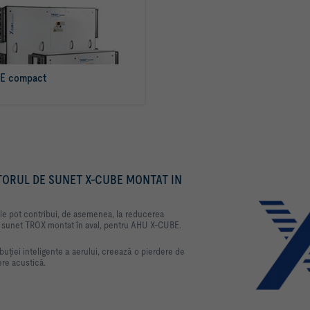
E compact
citiţi mai multe
TORUL DE SUNET X-CUBE MONTAT IN
le pot contribui, de asemenea, la reducerea
e sunet TROX montat în aval, pentru AHU X-CUBE.
ibuției inteligente a aerului, creează o pierdere de
ere acustică.