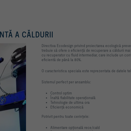
NTĂ A CĂLDURII
Directiva Ecodesign privind proiectarea ecologică preved
trebuie să ofere o eficiență de recuperare a căldurii m
cu recuperator cu fluid intermediar, care include un cont
eficientă de până la 80%.
O caracteristica speciala este reprezentata de datele teh
Sistemul perfect per ansamblu:
Control optim
Înaltă fiabilitate operațională
Tehnologie de ultima ora
Eficiență economică
Potrivit pentru toate cerințele:
Alimentare opțională rece/cald