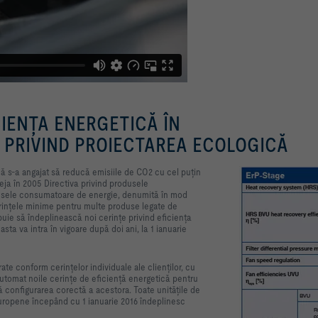
IENȚA ENERGETICĂ ÎN
 PRIVIND PROIECTAREA ECOLOGICĂ
 s-a angajat să reducă emisiile de CO2 cu cel puțin
eja în 2005 Directiva privind produsele
dusele consumatoare de energie, denumită în mod
cerințele minime pentru multe produse legate de
buie să îndeplinească noi cerințe privind eficiența
ta va intra în vigoare după doi ani, la 1 ianuarie
te conform cerințelor individuale ale clienților, cu
utomat noile cerințe de eficiență energetică pentru
ră configurarea corectă a acestora. Toate unitățile de
Europene începând cu 1 ianuarie 2016 îndeplinesc