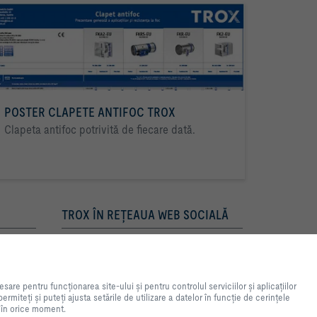
POSTER CLAPETE ANTIFOC TROX
Clapeta antifoc potrivită de fiecare dată.
TROX ÎN REŢEAUA WEB SOCIALĂ
ntă pe site-ul web și usurarea
ea site-ului și pentru controlul
e pentru funcționarea site-ului și pentru controlul serviciilor și aplicațiilor
n scopuri statistice, pentru setări
rmiteți și puteți ajusta setările de utilizare a datelor în funcție de cerințele
rmiteți și puteți ajusta setările
ia în orice moment.
eți că, în funcție de setările