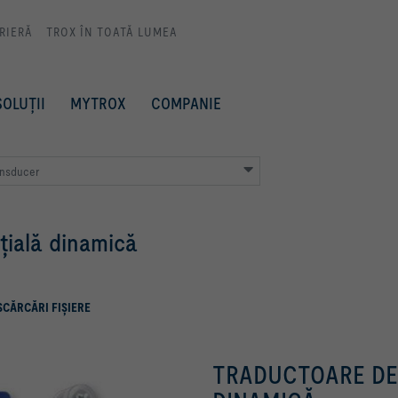
RIERĂ
TROX ÎN TOATĂ LUMEA
SOLUȚII
MYTROX
COMPANIE
ansducer
ţială dinamică
SCĂRCĂRI FIŞIERE
TRADUCTOARE DE 