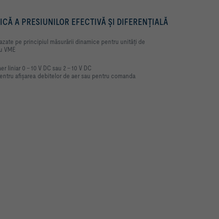
Ă A PRESIUNILOR EFECTIVĂ ŞI DIFERENŢIALĂ
azate pe principiul măsurării dinamice pentru unităţi de
au VME
er liniar 0 – 10 V DC sau 2 – 10 V DC
 pentru afişarea debitelor de aer sau pentru comanda