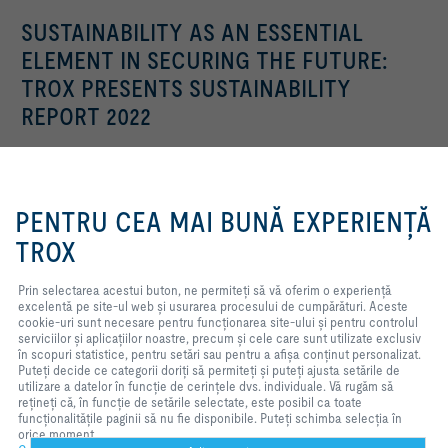
SUSTAINABILITY AS AN ESSENTIAL
ELEMENT IN SECURING THE FUTURE:
TROX PRESENTS SUSTAINABILITY
REPORT 2022
Sustainability is "in": Countless companies boast about their sustainable
actions and are constantly launching new sustainability labels on the
market - from equity funds to food to holiday trips....
Prin selectarea acestui buton, ne
permiteți să vă oferim o
PENTRU CEA MAI BUNĂ EXPERIENȚĂ
experiență excelentă pe site-ul
citeşte articolul
web și usurarea procesului de
TROX
cumpărături. Aceste cookie-uri
sunt necesare pentru
Prin selectarea acestui buton, ne permiteți să vă oferim o experiență
funcționarea site-ului și pentru
data
rubrică
excelentă pe site-ul web și usurarea procesului de cumpărături. Aceste
controlul serviciilor și aplicațiilor
29-08-2023
societate comercială / presă
cookie-uri sunt necesare pentru funcționarea site-ului și pentru controlul
noastre, precum și cele care sunt
serviciilor și aplicațiilor noastre, precum și cele care sunt utilizate exclusiv
utilizate exclusiv în scopuri
în scopuri statistice, pentru setări sau pentru a afișa conținut personalizat.
statistice, pentru setări sau pentru
Puteți decide ce categorii doriți să permiteți și puteți ajusta setările de
a afișa conținut personalizat.
utilizare a datelor în funcție de cerințele dvs. individuale. Vă rugăm să
Puteți decide ce categorii doriți să
rețineți că, în funcție de setările selectate, este posibil ca toate
permiteți și puteți ajusta setările
funcționalitățile paginii să nu fie disponibile. Puteți schimba selecția în
de utilizare a datelor în funcție de
orice moment.
cerințele dvs. individuale. Vă