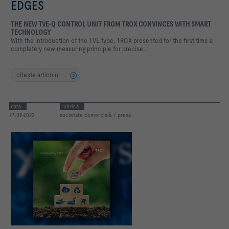
EDGES
THE NEW TVE-Q CONTROL UNIT FROM TROX CONVINCES WITH SMART
TECHNOLOGY
With the introduction of the TVE type, TROX presented for the first time a
completely new measuring principle for precise...
citeşte articolul
data
rubrică
27-09-2023
societate comercială / presă