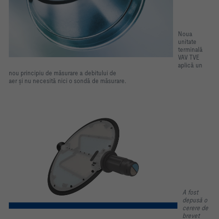
Noua
unitate
terminală
VAV TVE
aplică un
nou principiu de măsurare a debitului de
aer și nu necesită nici o sondă de măsurare.
A fost
depusă o
cerere de
brevet