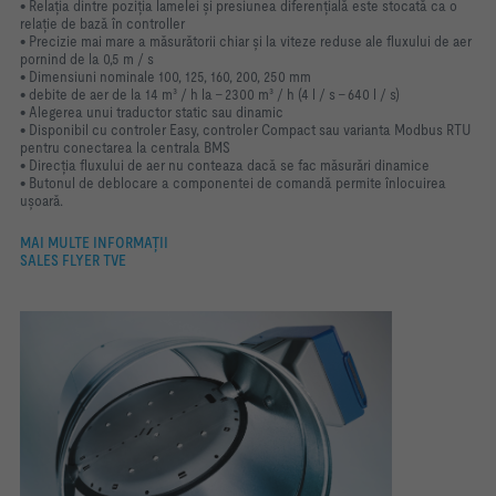
• Relația dintre poziția lamelei și presiunea diferențială este stocată ca o
relație de bază în controller
• Precizie mai mare a măsurătorii chiar și la viteze reduse ale fluxului de aer
pornind de la 0,5 m / s
• Dimensiuni nominale 100, 125, 160, 200, 250 mm
• debite de aer de la 14 m³ / h la - 2300 m³ / h (4 l / s - 640 l / s)
• Alegerea unui traductor static sau dinamic
• Disponibil cu controler Easy, controler Compact sau varianta Modbus RTU
pentru conectarea la centrala BMS
• Direcția fluxului de aer nu conteaza dacă se fac măsurări dinamice
• Butonul de deblocare a componentei de comandă permite înlocuirea
ușoară.
MAI MULTE INFORMAȚII
SALES FLYER TVE