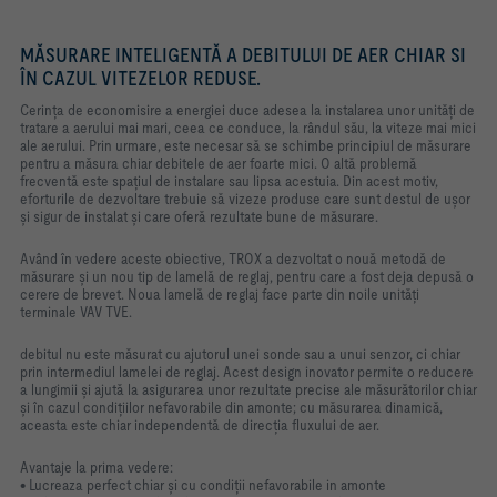
MĂSURARE INTELIGENTĂ A DEBITULUI DE AER CHIAR SI
ÎN CAZUL VITEZELOR REDUSE.
Cerința de economisire a energiei duce adesea la instalarea unor unități de
tratare a aerului mai mari, ceea ce conduce, la rândul său, la viteze mai mici
ale aerului. Prin urmare, este necesar să se schimbe principiul de măsurare
pentru a măsura chiar debitele de aer foarte mici. O altă problemă
frecventă este spațiul de instalare sau lipsa acestuia. Din acest motiv,
eforturile de dezvoltare trebuie să vizeze produse care sunt destul de ușor
și sigur de instalat și care oferă rezultate bune de măsurare.
Având în vedere aceste obiective, TROX a dezvoltat o nouă metodă de
măsurare și un nou tip de lamelă de reglaj, pentru care a fost deja depusă o
cerere de brevet. Noua lamelă de reglaj face parte din noile unități
terminale VAV TVE.
debitul nu este măsurat cu ajutorul unei sonde sau a unui senzor, ci chiar
prin intermediul lamelei de reglaj. Acest design inovator permite o reducere
a lungimii și ajută la asigurarea unor rezultate precise ale măsurătorilor chiar
și în cazul condițiilor nefavorabile din amonte; cu măsurarea dinamică,
aceasta este chiar independentă de direcția fluxului de aer.
Avantaje la prima vedere:
• Lucreaza perfect chiar și cu condiții nefavorabile in amonte