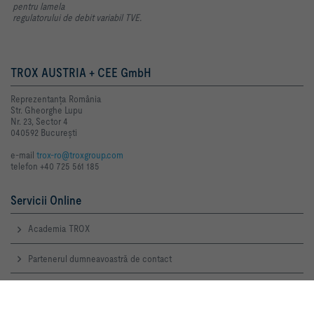
pentru lamela
regulatorului de debit variabil TVE.
TROX AUSTRIA + CEE GmbH
Reprezentanţa România
Str. Gheorghe Lupu
Nr. 23, Sector 4
040592 Bucureşti
e-mail
trox-ro@troxgroup.com
telefon +40 725 561 185
Servicii Online
Academia TROX
Partenerul dumneavoastră de contact
Notificarea online a defecţiunilor